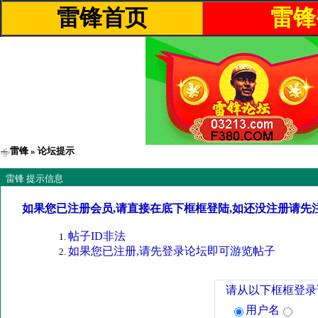
雷锋首页
雷锋
雷锋
» 论坛提示
雷锋 提示信息
如果您已注册会员,请直接在底下框框登陆,如还没注册请先
帖子ID非法
如果您已注册,请先登录论坛即可游览帖子
请从以下框框登录
用户名